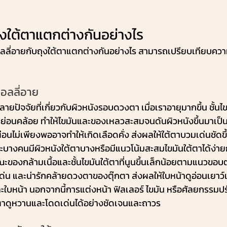
ุงใต้ตาแตกต่างกันอย่างไร
ลี่อายกับถุงใต้ตาแตกต่างกันอย่างไร สามารถเปรียบเทียบควา
ดอลลี่อาย
ลายปัจจัยที่เกี่ยวกับผิวหนังรอบดวงตา เมื่อเราอายุมากขึ้น ชั้น
จะหย่อนคล้อย ทำให้ไขมันและของเหลวสะสมจนดันผิวหนังขึ้นมาเป
อนไม่เพียงพออาจทำให้เกิดเลือดคั่ง ส่งผลให้ใต้ตาบวมเด่นชัดขึ้น
าะบางคนมีผิวหนังใต้ตาบางหรือมีแนวโน้มสะสมไขมันใต้ตาได้ง่ายก
ะของกล้ามเนื้อและชั้นไขมันใต้ตาที่นูนขึ้นเล็กน้อยตามแนวขอบต
่น และน่ารักคล้ายดวงตาของตุ๊กตา ส่งผลให้ใบหน้าดูอ่อนเยาว์
และใบหน้า นอกจากนี้การแต่งหน้า ฟิลเลอร์ ไขมัน หรือศัลยกรรมป
ตาดูหวานและโดดเด่นได้อย่างชัดเจนและถาวร