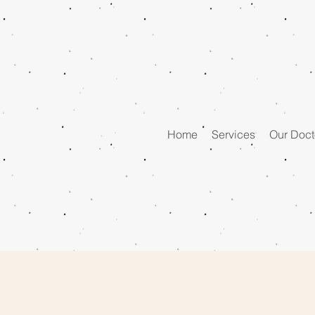
Home
Services
Our Doct