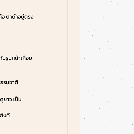
ือ ตาดำอยู่ตรง
ับรูปหน้าเกือบ
นธรรมชาติ
ูยาว เป็น
ฮ้งดี