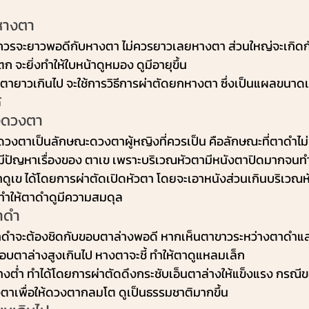
ยหางตา
าควรจะยาวพอดีกับหางตา ไม่ควรยาวเลยหางตา ส่วนใหญ่จะเกิดกับกล
ก จะยิ่งทำให้ใบหน้าดูหมอง ดูมีอายุขึ้น
ตายาวเกินไป จะใช้การวิธีการผ่าตัดยกหางตา ซึ่งเป็นแผลขนาด
้
างดวงตา
ดวงตาเป็นลักษณะดวงตาผู้หญิงที่ควรเป็น คือลักษณะที่ตาดำไม่
ีปัญหาเรื่องของ ตาเข เพราะบริเวณหัวตามีหนังตาปิดมากจนทำ
ดูเข ได้โดยการผ่าตัดเปิดหัวตา โดยจะเอาหนังส่วนเกินบริเวณห
ี ทำให้ตาดำดูมีความสมดุล
าดำ
ตาดำจะต้องชิดกับขอบตาล่างพอดี หากเห็นตาขาวระหว่างตาดำแ
บตาล่างสูงเกินไป หางตาจะชี้ ทำให้ตาดูแหลมเล็ก
งต่ำ ทำได้โดยการผ่าตัดดึงกระชับเอ็นตาล่างให้แข็งแรง กรณีข
ตาเพื่อให้ดวงตากลมโต ดูเป็นธรรมชาติมากขึ้น