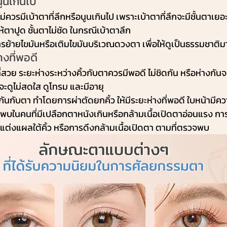
นูนเกินไป
ควรมีเบ้าตาที่ลึกหรือนูนเกินไป เพราะเบ้าตาที่ลึกจะมีชั้นตาเยอะ
้ตาปูด ชั้นตาไม่ชัด ในกรณีเบ้าตาลึก
ารย้ายไขมันหรือเติมไขมันบริเวณดวงตา เพื่อให้ดูเป็นธรรมชาติมา
างที่พอดี
สวย ระยะห่างระหว่างคิ้วกับตาควรมีพอดี ไม่ชิดกัน หรือห่างกัน
าจะดูไม่สดใส ดูโทรม และมีอายุ
งกันกับตา ทำโดยการผ่าตัดยกคิ้ว ให้มีระยะห่างที่พอดี ใบหน้ามี
มักพบในคนที่มีเปลือกตาหนังเกินหรือกล้ามเนื้อเปิดตาอ่อนแรง กา
ต่งแผลใต้คิ้ว หรือการดึงกล้ามเนื้อเปิดตา ตามที่ตรวจพบ