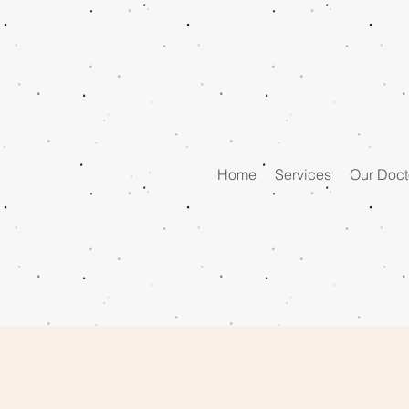
Home
Services
Our Doct