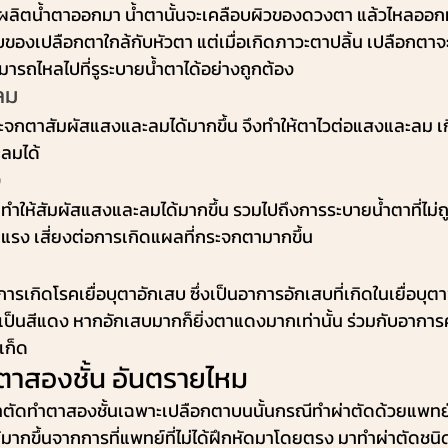
ตาผลิตน้ำตาออกมา น้ำตานั้นจะเคลือบผิวของดวงตา แล้วไหลออก
ของเปลือกตาใกล้กับหัวตา แต่เมื่อเกิดภาวะตาปลิ้น เปลือกต
มารถไหลไปที่รูระบายน้ำตาได้อย่างถูกต้อง
ลม
ระจกตาสัมผัสแสงและลมได้มากขึ้น จึงทำให้ตาไวต่อแสงและลม 
ะลมได้
ง
 ทำให้สัมผัสแสงและลมได้มากขึ้น รวมไปถึงการระบายน้ำตาที่ไม่ถ
นแรง เสี่ยงต่อการเกิดแผลที่กระจกตามากขึ้น
ารเกิดโรคเยื่อบุตาอักเสบ ซึ่งเป็นอาการอักเสบที่เกิดในเยื่อบุต
เป็นสีแดง หากอักเสบมากก็ยิ่งตาแดงมากเท่านั้น ร่วมกับอากา
เก็ด
ตาสองชั้น อันตรายไหม
าตัดทำตาสองชั้นเฉพาะเปลือกตาบนนั้นกรณีทำผ่าตัดด้วยแพทย
้มากขึ้นจากการที่แพทย์ที่ไม่ได้ฝึกหัดมาโดยตรง มาทำผ่าตัดชนิด