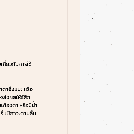
กี่ยวกับการใช้
อกตาจึงแบะ หรือ
่งผลให้รู้สึก
เคืองตา หรือมีน้ำ
ริ่มมีภาวะตาปลิ้น