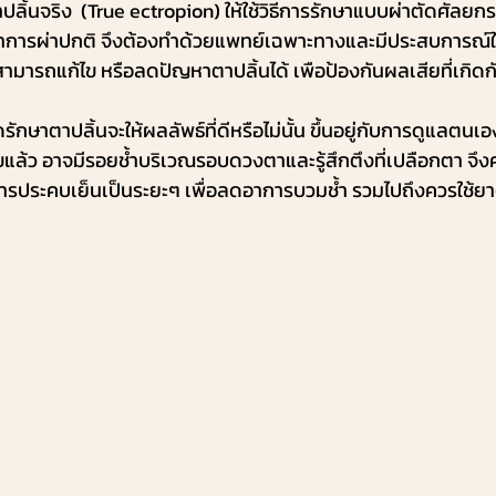
าปลิ้นจริง  (True ectropion) ให้ใช้วิธีการรักษาแบบผ่าตัดศัลยก
่าการผ่าปกติ จึงต้องทำด้วยแพทย์เฉพาะทางและมีประสบการณ์ใน
สามารถแก้ไข หรือลดปัญหาตาปลิ้นได้ เพือป้องกันผลเสียที่เกิ
รักษาตาปลิ้นจะให้ผลลัพธ์ที่ดีหรือไม่นั้น ขึ้นอยู่กับการดูแลตนเ
ขแล้ว อาจมีรอยช้ำบริเวณรอบดวงตาและรู้สึกตึงที่เปลือกตา จึ
ช้การประคบเย็นเป็นระยะๆ เพื่อลดอาการบวมช้ำ รวมไปถึงควรใช้ยา