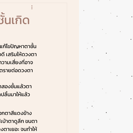
้นเกิด
 แก้ไขปัญหาตาชั้น
ดี เสริมให้ดวงตา
วามเสี่ยงที่อาจ
อันตรายต่อดวงตา
าสองชั้นแล้วตา
ลิ้นมาให้แล้ว 
ือกตาสีแดงข้าง
้เบ้าตาดูลึก ขนตา
มหางตาเยอะ จนทำให้