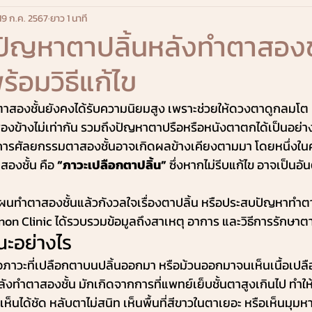
19 ก.ค. 2567
ยาว 1 นาที
ปัญหาตาปลิ้นหลังทำตาสองชั
้อมวิธีแก้ไข
ทำตาสองชั้นยังคงได้รับความนิยมสูง เพราะช่วยให้ดวงตาดูกลมโต
องข้างไม่เท่ากัน รวมถึงปัญหาตาปรือหรือหนังตาตกได้เป็นอย่าง
นี้ การศัลยกรรมตาสองชั้นอาจเกิดผลข้างเคียงตามมา โดยหนึ่งในค
สองชั้น คือ 
“ภาวะเปลือกตาปลิ้น”
 ซึ่งหากไม่รีบแก้ไข อาจเป็น
แผนทำตาสองชั้นแล้วกังวลใจเรื่องตาปลิ้น หรือประสบปัญหาทำต
non Clinic ได้รวบรวมข้อมูลถึงสาเหตุ อาการ และวิธีการรักษาตาป
ณะอย่างไร
ือภาวะที่เปลือกตาบนปลิ้นออกมา หรือม้วนออกมาจนเห็นเนื้อเปล
ังทำตาสองชั้น มักเกิดจากการที่แพทย์เย็บชั้นตาสูงเกินไป ทำให
กตเห็นได้ชัด หลับตาไม่สนิท เห็นพื้นที่สีขาวในตาเยอะ หรือเห็นมุ