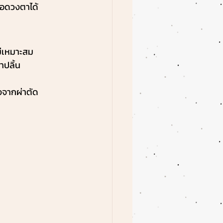
่อดวงตาได้
ม่เหมาะสม 
าปลิ้น
งจากผ่าตัด