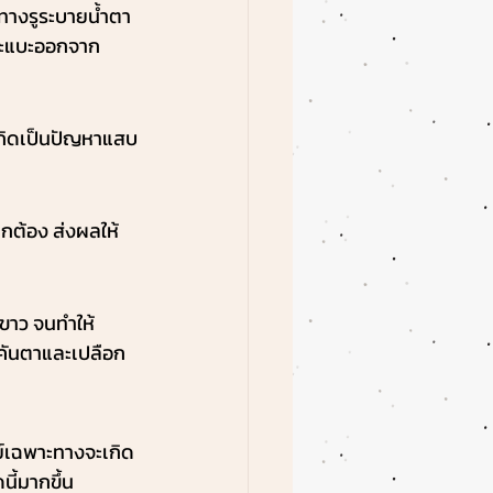
ทางรูระบายน้ำตา 
าจะแบะออกจาก
เกิดเป็นปัญหาแสบ
ูกต้อง ส่งผลให้
าขาว จนทำให้
รคันตาและเปลือก
์เฉพาะทางจะเกิด
นี้มากขึ้น