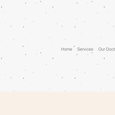
Home
Services
Our Doct