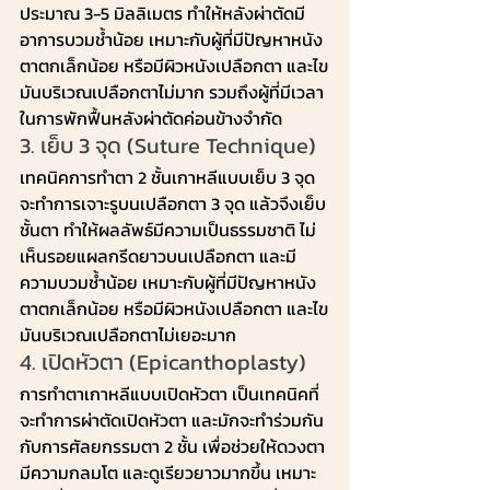
ประมาณ 3-5 มิลลิเมตร ทำให้หลังผ่าตัดมี
อาการบวมช้ำน้อย เหมาะกับผู้ที่มีปัญหาหนัง
ตาตกเล็กน้อย หรือมีผิวหนังเปลือกตา และไข
มันบริเวณเปลือกตาไม่มาก รวมถึงผู้ที่มีเวลา
ในการพักฟื้นหลังผ่าตัดค่อนข้างจำกัด
3. เย็บ 3 จุด (Suture Technique)
เทคนิคการทำตา 2 ชั้นเกาหลีแบบเย็บ 3 จุด 
จะทำการเจาะรูบนเปลือกตา 3 จุด แล้วจึงเย็บ
ชั้นตา ทำให้ผลลัพธ์มีความเป็นธรรมชาติ ไม่
เห็นรอยแผลกรีดยาวบนเปลือกตา และมี
ความบวมช้ำน้อย เหมาะกับผู้ที่มีปัญหาหนัง
ตาตกเล็กน้อย หรือมีผิวหนังเปลือกตา และไข
มันบริเวณเปลือกตาไม่เยอะมาก
4. เปิดหัวตา (Epicanthoplasty)
การทำตาเกาหลีแบบเปิดหัวตา เป็นเทคนิคที่
จะทำการผ่าตัดเปิดหัวตา และมักจะทำร่วมกัน
กับการศัลยกรรมตา 2 ชั้น เพื่อช่วยให้ดวงตา
มีความกลมโต และดูเรียวยาวมากขึ้น เหมาะ