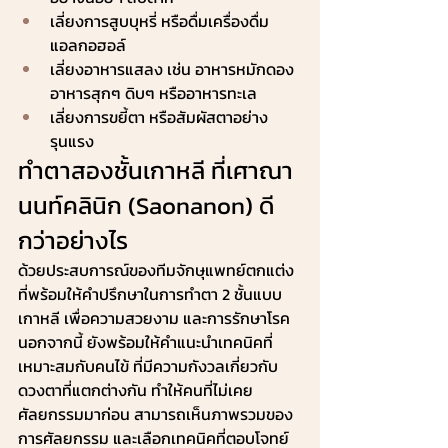
เลี่ยงการสูบบุหรี่ หรือดื่มเครื่องดื่ม
แอลกอฮอล์
เลี่ยงอาหารแสลง เช่น อาหารหมักดอง 
อาหารสุกๆ ดิบๆ หรืออาหารทะเล
เลี่ยงการขยี้ตา หรือสัมผัสตาอย่าง
รุนแรง
ทำตาสองชั้นเกาหลี ที่เศาณา
นนท์คลินิก (Saonanon) ดี
กว่าอย่างไร
ด้วยประสบการณ์ของทีมจักษุแพทย์ตกแต่ง 
ที่พร้อมให้คำปรึกษาในการทำตา 2 ชั้นแบบ
เกาหลี เพื่อความสวยงาม และการรักษาโรค 
นอกจากนี้ ยังพร้อมให้คำแนะนำเทคนิคที่
เหมาะสมกับคนไข้ ที่มีความกังวลเกี่ยวกับ
ดวงตาที่แตกต่างกัน ทำให้คนที่ไม่เคย
ศัลยกรรมมาก่อน สามารถเห็นภาพรวมของ
การศัลยกรรม และเลือกเทคนิคที่ตอบโจทย์