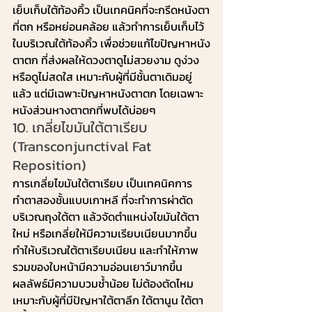
เย็บเก็บใต้ท้องคิ้ว เป็นเทคนิคที่จะกรีดหนังตา
ที่ตก หรือหย่อนคล้อย แล้วทำการเย็บเก็บไว้
ในบริเวณใต้ท้องคิ้ว เพื่อช่วยแก้ไขปัญหาหนัง
ตาตก ที่ส่งผลให้ดวงตาดูไม่สวยงาม ดูง่วง 
หรือดูไม่สดใส เหมาะกับผู้ที่มีชั้นตาเดิมอยู่
แล้ว แต่มีเฉพาะปัญหาหนังตาตก โดยเฉพาะ
หนังส่วนหางตาตกที่พบได้บ่อยๆ  
10. เกลี่ยไขมันใต้ตาเรียบ 
(Transconjunctival Fat 
Reposition)
การเกลี่ยไขมันใต้ตาเรียบ เป็นเทคนิคการ
ทำตาสองชั้นแบบเกาหลี ที่จะทำการผ่าตัด
บริเวณถุงใต้ตา แล้วจัดตำแหน่งไขมันใต้ตา
ใหม่ หรือเกลี่ยให้มีความเรียบเนียนมากขึ้น 
ทำให้บริเวณใต้ตาเรียบเนียน และทำให้ภาพ
รวมของใบหน้ามีความอ่อนเยาว์มากขึ้น 
ผลลัพธ์มีความบวมช้ำน้อย ไม่ต้องตัดไหม 
เหมาะกับผู้ที่มีปัญหาใต้ตาลึก ใต้ตานูน ใต้ตา