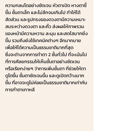
ความกลมโตอย่างชัดเจน หัวตาเปิด หางตาชี้
ขึ้น ชั้นตาเล็ก และไม่ลึกจนเกินไป ทำให้ได้
สัดส่วน และรูปทรงของดวงตามีความเหมาะ
สมระหว่างดวงตา และคิ้ว ส่งผลให้ภาพรวม
ของหน้ามีความหวาน ละมุน และสดใสมากยิ่ง
ขึ้น รวมถึงยังใช้เทคนิคต่างๆ อีกมากมาย 
เพื่อให้ได้ความเป็นธรรมชาติมากที่สุด 
ซึ่งจะต่างจากการทำตา 2 ชั้นทั่วไป ที่จะเน้นไป
ที่การศัลยกรรมให้เห็นชั้นตาอย่างชัดเจน 
หรือเรียกง่ายๆ ว่าการเพิ่มชั้นตา ที่ช่วยให้ตา
ดูโตขึ้น ชั้นตาชัดเจนขึ้น และดูเปิดกว้างมาก
ขึ้น ที่อาจจะดูไม่ค่อยเป็นธรรมชาติมากเท่ากับ
การทำตาเกาหลี