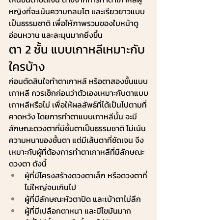
หญิงที่จะเน้นความกลมโต และเรียวยาวแบบ
เป็นธรรมชาติ เพื่อให้ภาพรวมของใบหน้าดู
อ่อนหวาน และละมุนมากยิ่งขึ้น 
ตา 2 ชั้น แบบเกาหลีเหมาะกับ
ใครบ้าง
ก่อนตัดสินใจทำตาเกาหลี หรือตาสองชั้นแบบ
เกาหลี ควรเช็กก่อนว่าตัวเองเหมาะกับตาแบบ
เกาหลีหรือไม่ เพื่อให้ผลลัพธ์ที่ได้เป็นไปตามที่
คาดหวัง โดยการทำตาแบบเกาหลีนั้น จะมี
ลักษณะดวงตาที่มีชั้นตาเป็นธรรมชาติ ไม่เน้น
ความหนาของชั้นตา แต่มีเส้นตาที่ชัดเจน จึง
เหมาะกับผู้ที่ต้องการทำตาเกาหลีที่มีลักษณะ
ดวงตา ดังนี้
ผู้ที่มีโครงสร้างดวงตาเล็ก หรือดวงตาที่
ไม่ใหญ่จนเกินไป
ผู้ที่มีลักษณะหัวตาปิด และเบ้าตาไม่ลึก
ผู้ที่มีเปลือกตาหนา และมีไขมันมาก