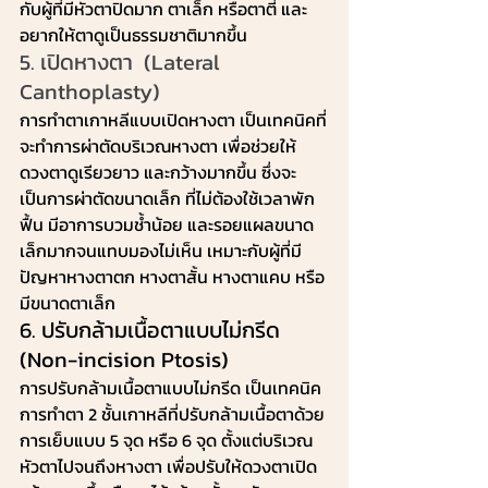
กับผู้ที่มีหัวตาปิดมาก ตาเล็ก หรือตาตี่ และ
อยากให้ตาดูเป็นธรรมชาติมากขึ้น
5. เปิดหางตา  (Lateral 
Canthoplasty) 
การทำตาเกาหลีแบบเปิดหางตา เป็นเทคนิคที่
จะทำการผ่าตัดบริเวณหางตา เพื่อช่วยให้
ดวงตาดูเรียวยาว และกว้างมากขึ้น ซึ่งจะ
เป็นการผ่าตัดขนาดเล็ก ที่ไม่ต้องใช้เวลาพัก
ฟื้น มีอาการบวมช้ำน้อย และรอยแผลขนาด
เล็กมากจนแทบมองไม่เห็น เหมาะกับผู้ที่มี
ปัญหาหางตาตก หางตาสั้น หางตาแคบ หรือ
มีขนาดตาเล็ก
6. ปรับกล้ามเนื้อตาแบบไม่กรีด 
(Non-incision Ptosis)
การปรับกล้ามเนื้อตาแบบไม่กรีด เป็นเทคนิค
การทำตา 2 ชั้นเกาหลีที่ปรับกล้ามเนื้อตาด้วย
การเย็บแบบ 5 จุด หรือ 6 จุด ตั้งแต่บริเวณ
หัวตาไปจนถึงหางตา เพื่อปรับให้ดวงตาเปิด